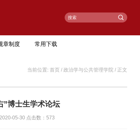
规章制度
常用下载
当前位置:
首页
/
政治学与公共管理学院
/ 正文
右”博士生学术论坛
0-05-30 点击数：
573