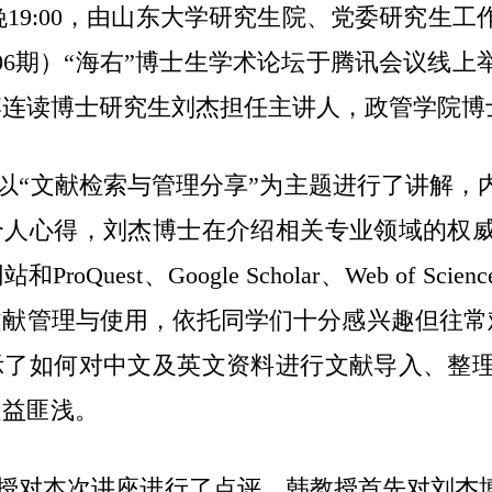
晚
19:00
，由山东大学研究生院、党委研究生工
06
期）“海右”博士生学术论坛于腾讯会议线上
博连读博士研究生刘杰担任主讲人，政管学院博
以“文献检索与管理分享”为主题进行了讲解，
个人心得，刘杰博士在介绍相关专业领域的权
网站和
ProQuest
、
Google Scholar
、
Web of Scienc
文献管理与使用，依托同学们十分感兴趣但往常
示了如何对中文及英文资料进行文献导入、整
受益匪浅。
授对本次讲座进行了点评。韩教授首先对刘杰