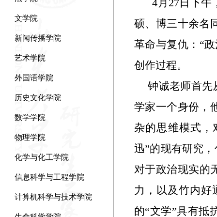
4
月
27
日下午
文学院
硕、博三十余名
新闻传播学院
革命与复仇：“
艺术学院
创作过程。
外国语学院
钟诚老师首先
历史文化学院
学家一个身份，
数学学院
杂的思维模式，
物理学院
迅”的现有研究
化学与化工学院
对于政治现实的
信息科学与工程学院
力，以及竹内好
计算机科学与技术学院
的“文学”具有
生命科学学院