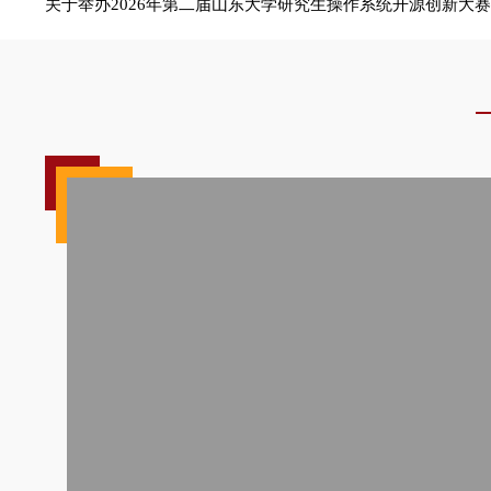
1
2
3
学术预告
“稷下风”第150