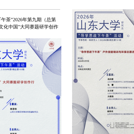
“导学思政下午茶”2026年第
151期）：“导学思政下午茶
训与环保志愿活动
26年第14期(总第94期）： 知
生骨干深耕实践对职业发展
赋能漫谈