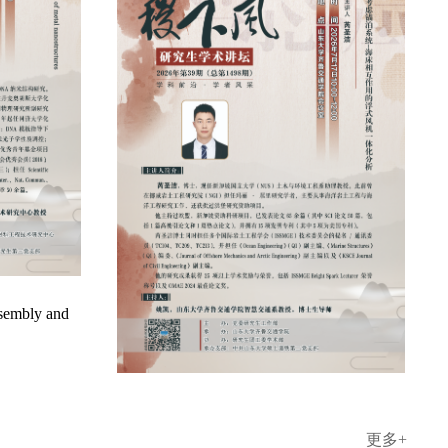
更多+
“导学思政下午茶”2026年第七期（总第
150期）：智愈心灵，导学同行--护理与
康复学院“导学思政”下午茶