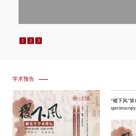
spectroscopy,
“稷下风”第1501期：Geotechnics in