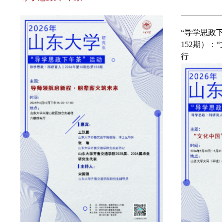
“导学思政下午茶”2026年第十期（总第
153期）：导师领航启新程·朋辈薪火筑
未来
“知行者”研究生核心素养提升训练营
“知行者”20
行砺能：学
与思想成长