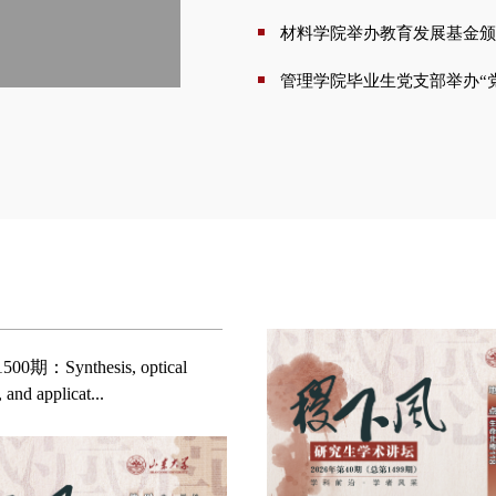
 and applicat...
“稷下风”第1499期：Precise asse