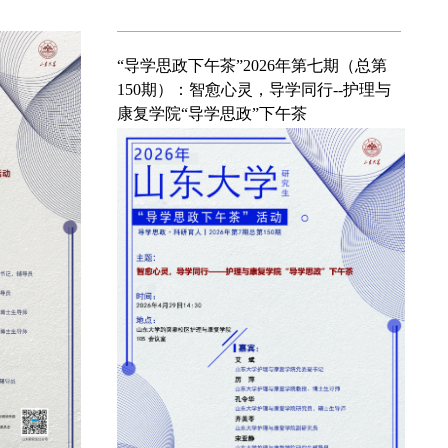
八期（总第
”户外技能培
更多+
“知行者”2026年第12期(总第92期)：“两
小时读书局”未来技术学院专场