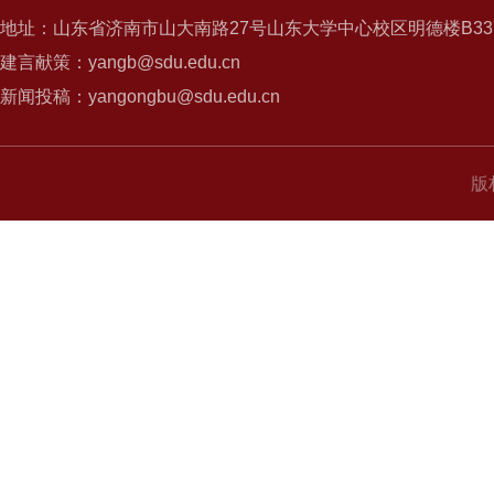
地址：山东省济南市山大南路27号山东大学中心校区明德楼B337
建言献策：yangb@sdu.edu.cn
新闻投稿：yangongbu@sdu.edu.cn
版