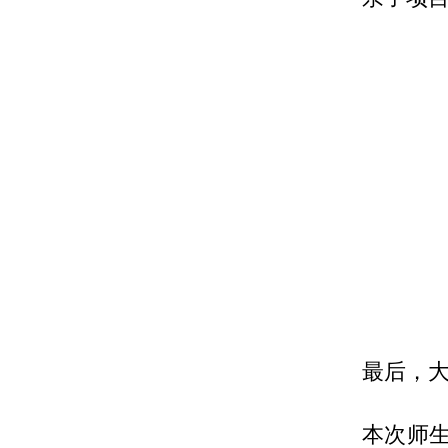
最后，大
本次师