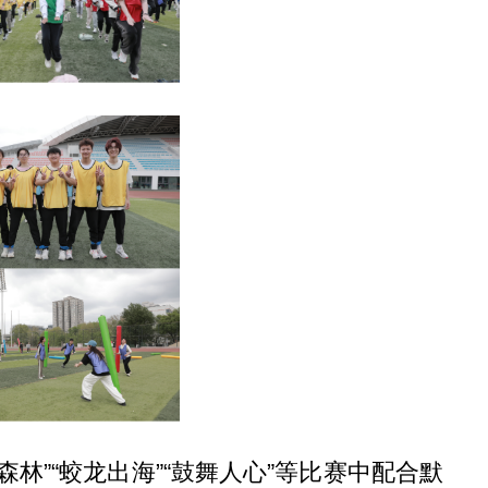
林”“蛟龙出海”“鼓舞人心”等比赛中配合默