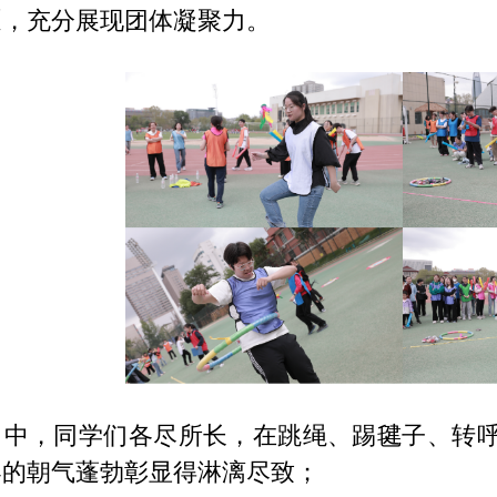
逐，充分展现团体凝聚力。
目中，同学们各尽所长，在跳绳、踢毽子、转
春的朝气蓬勃彰显得淋漓尽致；