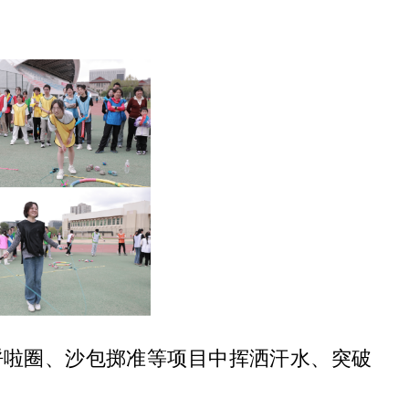
呼啦圈、沙包掷准等项目中挥洒汗水、突破