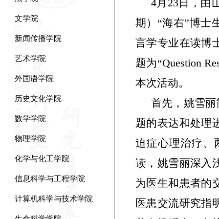
4
月
23
日，由
文学院
期）“海右”博
新闻传播学院
言学专业在读博
艺术学院
题为“
Question Res
外国语学院
本次活动。
历史文化学院
首先，姚雪丽
数学学院
题的表达和处理
物理学院
迫症心理治疗、
化学与化工学院
读，姚雪丽深入
信息科学与工程学院
为医生和患者的
计算机科学与技术学院
医患交流研究指
生命科学学院