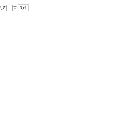
到第
页
跳转