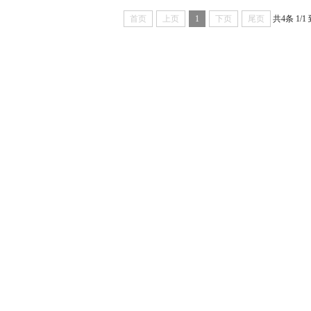
首页
上页
1
下页
尾页
共4条
1/1