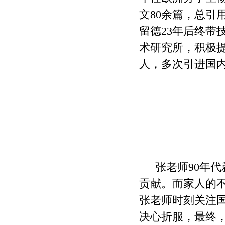
文
80
余篇，总引
留德
23
年后终带
术研究所，积极
人，多次引进国
张老师
90
年代
贡献。而家人的
张老师时刻关注
决心折服，最终