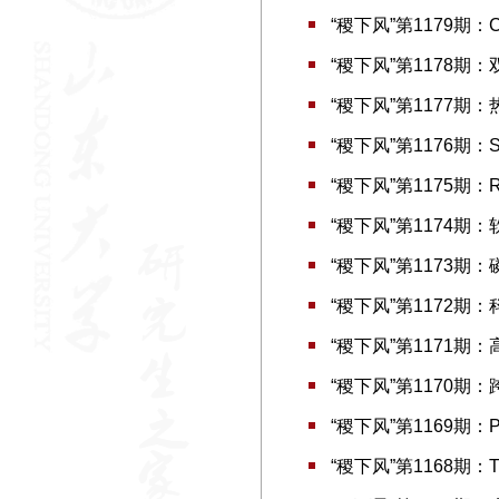
“稷下风”第1179期：Chemica
“稷下风”第1178
“稷下风”第1177
“稷下风”第1176期：Shame,
“稷下风”第1175期：Resea
“稷下风”第1174
“稷下风”第1173期：磷酸
“稷下风”第1172期
“稷下风”第1171
“稷下风”第1170期
“稷下风”第1169期：Policy
“稷下风”第1168期：The imp