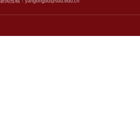
新闻投稿：yangongbu@sdu.edu.cn