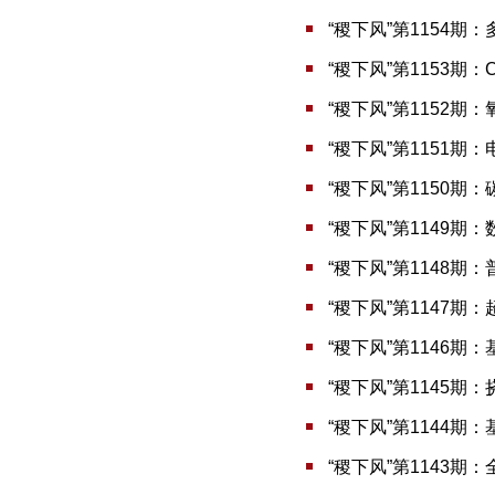
“稷下风”第1154
“稷下风”第1153期
“稷下风”第1152
“稷下风”第1151
“稷下风”第1150
“稷下风”第1149
“稷下风”第1148
“稷下风”第1147
“稷下风”第1146
“稷下风”第1145
“稷下风”第1144
“稷下风”第1143期