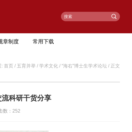
规章制度
常用下载
:
首页
/
五育并举
/
学术文化
/
“海右”博士生学术论坛
/ 正文
验交流科研干货分享
点击数：
252