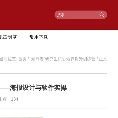
规章制度
常用下载
当前位置:
首页
/
“知行者”研究生核心素养提升训练营
/ 正文
限——海报设计与软件实操
点击数：
184