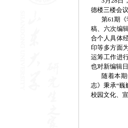
3
月
28
日
德楼三楼会
第
61
期《
稿、六次编
合个人具体
印等多方面
运筹工作进
也对新编辑
随着本期
志》秉承“巍
校园文化、宣