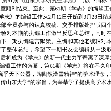
，第
61
期《山东大学研究生学志》（以下简称
议室顺利结束。至此，第
61
期《学志》的编辑工
学志》的编辑工作从
2
月
12
日开始到
3
月
28
日结
辑部全员参与的认真校稿、交予排版处排版四
经验对本期的执编工作做出反思和总结，同时
为下一期执编建言献策。主编和其他老编辑对
行了整体总结，希望下一期书友会编辑从中汲
日后将成为《学志》的新一代主力军寄寓了深厚
编辑工作的落幕，第
61
期《学志》将在不久
巍乎天下公器，陶陶然澡雪精神”的学术理念
传山东大学”的宗旨，为莘莘学子提供高学术