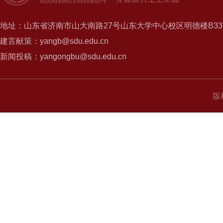
地址：山东省济南市山大南路27号山东大学中心校区明德楼B337
建言献策：yangb@sdu.edu.cn
新闻投稿：yangongbu@sdu.edu.cn
版